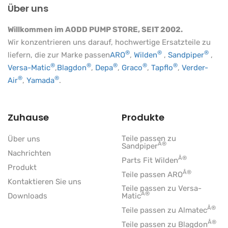
Über uns
Willkommen im AODD PUMP STORE, SEIT 2002.
Wir konzentrieren uns darauf, hochwertige Ersatzteile zu
®
®
®
liefern, die zur Marke passen
ARO
,
Wilden
,
Sandpiper
,
®
®
®
®
®
Versa-Matic
,
Blagdon
,
Depa
,
Graco
,
Tapflo
,
Verder-
®
®
Air
,
Yamada
.
Zuhause
Produkte
Teile passen zu
Über uns
Â®
Sandpiper
Nachrichten
Â®
Parts Fit Wilden
Produkt
Â®
Teile passen ARO
Kontaktieren Sie uns
Teile passen zu Versa-
Â®
Downloads
Matic
Â®
Teile passen zu Almatec
Â®
Teile passen zu Blagdon